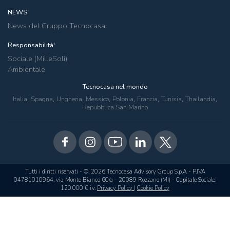
NEWS
News del Gruppo Tecnocasa
Responsabilità'
Sociale (MilleSoli)
Ambientale
Tecnocasa nel mondo
,
,
,
,
,
,
,
,
Italia
Spagna
Ungheria
Messico
Polonia
Francia
Tunisia
Thailandia
Repubblica San Marino
Tutti i diritti riservati - ©, 2026 Tecnocasa Advisory Group S.p.A - P.IVA
04781010964, via Monte Bianco 60/a - 20089 Rozzano (MI) - Capitale Sociale:
120.000 € i.v.
Privacy Policy
|
Cookie Policy