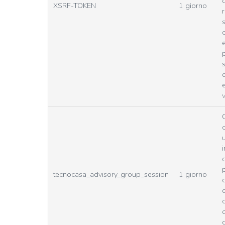
XSRF-TOKEN
1 giorno
r
s
v
u
tecnocasa_advisory_group_session
1 giorno
d