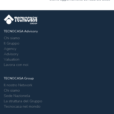
TECNOCASA Advisory
Chi siamo
Il Gruppo
Agency
Advisory
Valuation
Lavora con noi
TECNOCASA Group
Il nostro Network
Chi siamo
Sede Nazionela
La struttura del Gruppo
Tecnocasa nel mondo